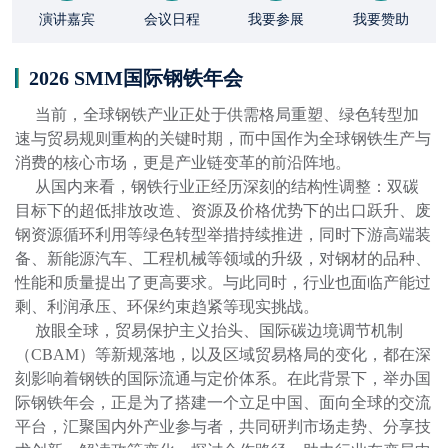
演讲嘉宾
会议日程
我要参展
我要赞助
2026 SMM国际钢铁年会
     当前，全球钢铁产业正处于供需格局重塑、绿色转型加
速与贸易规则重构的关键时期，而中国作为全球钢铁生产与
消费的核心市场，更是产业链变革的前沿阵地。

     从国内来看，钢铁行业正经历深刻的结构性调整：双碳
目标下的超低排放改造、资源及价格优势下的出口跃升、废
钢资源循环利用等绿色转型举措持续推进，同时下游高端装
备、新能源汽车、工程机械等领域的升级，对钢材的品种、
性能和质量提出了更高要求。与此同时，行业也面临产能过
剩、利润承压、环保约束趋紧等现实挑战。

     放眼全球，贸易保护主义抬头、国际碳边境调节机制
（CBAM）等新规落地，以及区域贸易格局的变化，都在深
刻影响着钢铁的国际流通与定价体系。在此背景下，举办国
际钢铁年会，正是为了搭建一个立足中国、面向全球的交流
平台，汇聚国内外产业参与者，共同研判市场走势、分享技